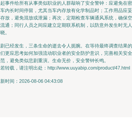
这起事件给所有从事类似职业的人群敲响了安全警钟：应避免在
闭车内长时间停留，尤其当车内存放有化学制品时；工作用品应
善存放，避免混放或泄漏；再次，定期检查车辆通风系统，确保
气流通；同行人员之间应建立定期联系机制，以防意外发生时无
知晓。
悲剧已经发生，三条生命的逝去令人扼腕。在等待最终调查结果
我们更应思考如何加强流动职业者的安全防护意识，完善相关安
规范，避免类似悲剧重演。生命无价，安全警钟长鸣。
若转载，请注明出处：http://www.uuyabip.com/product/47.html
新时间：2026-08-06 04:43:08