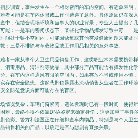
据初步调查，事件发生在一个相对密闭的车内空间。有迹象表明
遇难者可能是在车内休息或工作时遭遇了意外。具体原因仍在深
调查中，但结合现场环境和当事人的职业背景，专业人士提出了
种可能：一是车内密闭状态下，某些化学物品挥发导致中毒；二
长时间处于狭小空间内，可能因缺氧或其他突发健康问题未能及
获救；三是不排除与车载物品或工作用品相关的意外事故。
遇难者一家从事个人卫生用品销售工作，这类职业常常需要携带
品、消毒用品、清洁剂等物品，其中部分产品可能含有挥发性化
成分。在车内这样通风有限的空间内，如果存放不当或使用不慎
确实存在安全隐患。这起悲剧也暴露出流动销售从业者在工作环
和安全防范意识方面可能存在的盲区。
现场情况复杂，车辆门窗紧闭，遗体发现时已有一段时间，使得
认困难，最终不得不依靠DNA鉴定来确定身份，这更加重了事件
悲剧色彩。警方和法医正在仔细排查车内物品，特别是与个人卫
用品销售相关的产品，以确定是否与悲剧有直接关联。