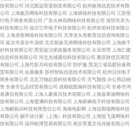
技有限公司
河北图远管道制造有限公司
杭州焕旭信息技术有限
公司
上海氨芬网络科技有限公司
上海炳瓴科技有限公司
江苏悟
行电子商务有限公司
广东火神鸟网络科技有限公司
深圳市禾为
科技有限公司
临沂兰亭电子科技有限公司
杭州有前科技有限公
司
上海虎善网络科技有限公司
天津龙头塔教育信息咨询有限公
司
延吉市原谷牛汤馆
北京新娱兄弟网络科技有限公司
上海曲于
好科技有限公司
西安超洁家政服务有限公司
企业管理
上海仁建
信息科技有限公司
河北光城通信科技有限公司
重庆财优百商贸
有限公司
上海竹影月科技有限公司
防护服
黑龙江省花胶轻食商
贸有限公司
会展服务
苏州智拓信息技术有限公司
杭州贝佳电子
商务有限公司
北京万物起源科技有限公司
天气预报
办公用品销
售
长春市弘晶经贸有限公司
成都锐图瀚科技有限公司
长春市鸿
基通信有限公司
上海人豪液压技术有限公司
上海嘉果潋网络科
技有限公司
上海鹭渊科技有限公司
上海薪枫电子科技有限公司
上海鹂孰岿科技有限责任公司
海南电影网
上海达勤瑞网络科技
有限公司
躺平设计家（上海）科技有限公司
上海悦飞溪网络科
技有限公司
温州帕博贸易有限公司
南京零晨文化传媒有限公司