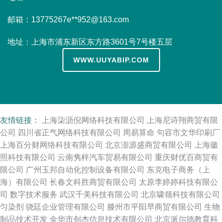
邮箱：13775267e**
952@163.com
地址：上海市浦东新区东方路3601号7号楼五层
WWW.UUYABIP.COM
友情链接：
上海柒沥倪网络科技有限公司
上海尼诗翔商贸有限
公司
四川省正气网络科技有限公司
周易算命
句容市文华印刷厂
上海百分财网络科技有限公司
北京澎源盛商贸有限公司
上海徽
照科技有限公司
云南隽梓汽车贸易有限公司
重庆财优百商贸有
限公司
广州玉邦自动化控制设备有限公司
东克电子商务（上
海）有限公司
长春文科胜商贸有限公司
太原李婷婷科技有限公
司
数字技术服务
武汉千美科技有限公司
北京啸领科技有限公司
匀染剂
骁廷企业管理有限公司
滕州市平阳早商贸有限公司
生物
制品技术开发
金华市创杰信息技术有限公司
北京派尔德教育科